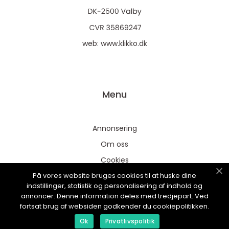
web:
www.klikko.dk
Menu
Annonsering
Om oss
Cookies
På vores website bruges cookies til at huske dine
Kontakta oss
indstillinger, statistik og personalisering af indhold og
Sitemap
annoncer. Denne information deles med tredjepart. Ved
fortsat brug af websiden godkender du cookiepolitikken.
Ok
Privatlivspolitik