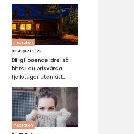
inspiration
03. August 2026
Billigt boende Idre: så
hittar du prisvärda
fjällstugor utan att
kompromissa på
upplevelsen
inspiration
11. July 2026