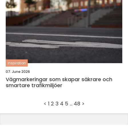
inspiration
07. June 2026
Vägmarkeringar som skapar säkrare och
smartare trafikmiljöer
<
1
2
3
4
5
…
48
>