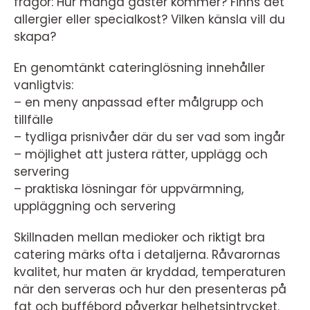
frågor: Hur många gäster kommer? Finns det
allergier eller specialkost? Vilken känsla vill du
skapa?
En genomtänkt cateringlösning innehåller
vanligtvis:
– en meny anpassad efter målgrupp och
tillfälle
– tydliga prisnivåer där du ser vad som ingår
– möjlighet att justera rätter, upplägg och
servering
– praktiska lösningar för uppvärmning,
uppläggning och servering
Skillnaden mellan medioker och riktigt bra
catering märks ofta i detaljerna. Råvarornas
kvalitet, hur maten är kryddad, temperaturen
när den serveras och hur den presenteras på
fat och buffébord påverkar helhetsintrycket.