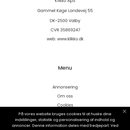
web:
www.klikko.dk
Menu
Annonsering
Om oss
Cookies
På vores website bruges cookies til at huske dine
Kontakta oss
indstillinger, statistik og personalisering af indhold og
Sitemap
annoncer. Denne information deles med tredjepart. Ved