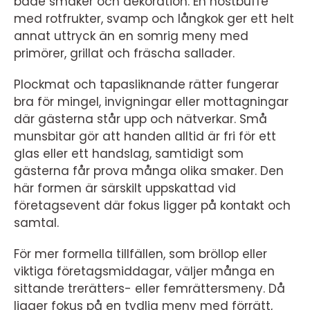
både smaker och dekoration. En höstbuffé
med rotfrukter, svamp och långkok ger ett helt
annat uttryck än en somrig meny med
primörer, grillat och fräscha sallader.
Plockmat och tapasliknande rätter fungerar
bra för mingel, invigningar eller mottagningar
där gästerna står upp och nätverkar. Små
munsbitar gör att handen alltid är fri för ett
glas eller ett handslag, samtidigt som
gästerna får prova många olika smaker. Den
här formen är särskilt uppskattad vid
företagsevent där fokus ligger på kontakt och
samtal.
För mer formella tillfällen, som bröllop eller
viktiga företagsmiddagar, väljer många en
sittande trerätters- eller femrättersmeny. Då
ligger fokus på en tydlig meny med förrätt,