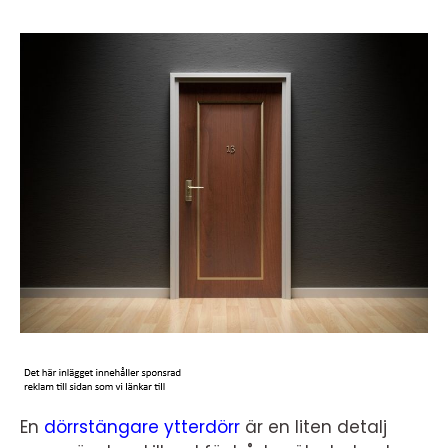
En
dörrstängare ytterdörr
är en liten detalj