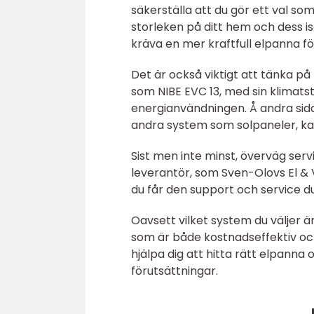
säkerställa att du gör ett val som
storleken på ditt hem och dess i
kräva en mer kraftfull elpanna f
Det är också viktigt att tänka p
som NIBE EVC 13, med sin klimatst
energianvändningen. Å andra sid
andra system som solpaneler, ka
Sist men inte minst, överväg serv
leverantör, som Sven-Olovs El & V
du får den support och service du
Oavsett vilket system du väljer ä
som är både kostnadseffektiv och
hjälpa dig att hitta rätt elpanna
förutsättningar.