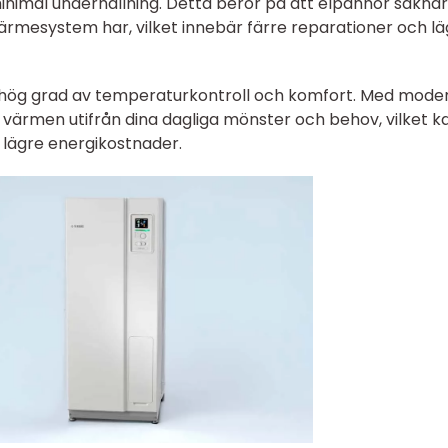
inimal underhållning. Detta beror på att elpannor saknar
rmesystem har, vilket innebär färre reparationer och lä
n hög grad av temperaturkontroll och komfort. Med mode
 värmen utifrån dina dagliga mönster och behov, vilket k
h lägre energikostnader.