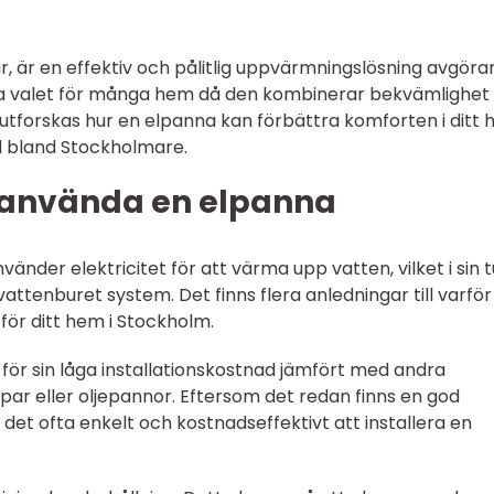
ar, är en effektiv och pålitlig uppvärmningslösning avgöra
ta valet för många hem då den kombinerar bekvämlighe
el utforskas hur en elpanna kan förbättra komforten i ditt
al bland Stockholmare.
 använda en elpanna
nder elektricitet för att värma upp vatten, vilket i sin t
ttenburet system. Det finns flera anledningar till varför
för ditt hem i Stockholm.
 för sin låga installationskostnad jämfört med andra
 eller oljepannor. Eftersom det redan finns en god
r det ofta enkelt och kostnadseffektivt att installera en