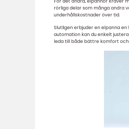
För det andra, elpannor kräver m
rörliga delar som många andra vä
underhållskostnader över tid.
Slutligen erbjuder en elpanna e
automation kan du enkelt justera
leda till både bättre komfort oc