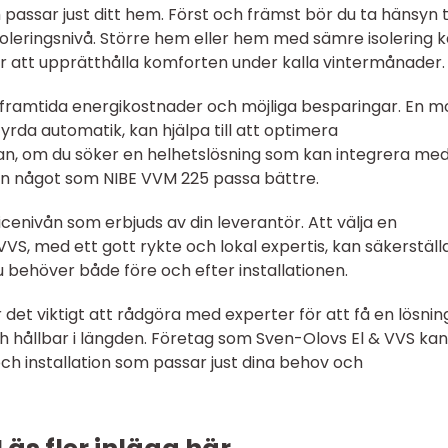
 passar just ditt hem. Först och främst bör du ta hänsyn ti
soleringsnivå. Större hem eller hem med sämre isolering 
ör att upprätthålla komforten under kalla vintermånader.
å framtida energikostnader och möjliga besparingar. En m
yrda automatik, kan hjälpa till att optimera
an, om du söker en helhetslösning som kan integrera me
n något som NIBE VVM 225 passa bättre.
icenivån som erbjuds av din leverantör. Att välja en
VS, med ett gott rykte och lokal expertis, kan säkerställ
 behöver både före och efter installationen.
r det viktigt att rådgöra med experter för att få en lösnin
 hållbar i längden. Företag som Sven-Olovs El & VVS kan
 och installation som passar just dina behov och