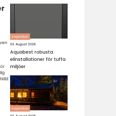
er
inspiration
även
03. August 2026
Aquabest robusta
elinstallationer för tuffa
miljöer
för
dig
 NIBE
inspiration
03. August 2026