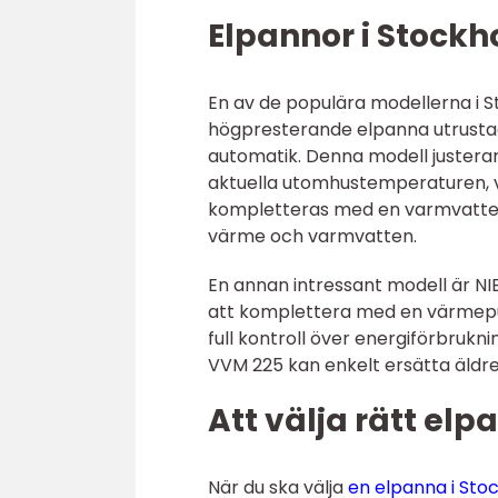
Elpannor i Stockh
En av de populära modellerna i 
högpresterande elpanna utrusta
automatik. Denna modell juster
aktuella utomhustemperaturen, vi
kompletteras med en varmvattenber
värme och varmvatten.
En annan intressant modell är N
att komplettera med en värmepum
full kontroll över energiförbrukn
VVM 225 kan enkelt ersätta äldre
Att välja rätt el
När du ska välja
en elpanna i Sto