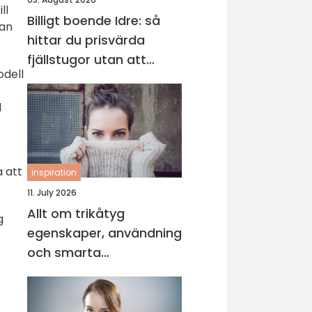
ll
Billigt boende Idre: så
kan
hittar du prisvärda
fjällstugor utan att
odell
kompromissa på
upplevelsen
d
a att
inspiration
11. July 2026
Allt om trikåtyg
g
egenskaper, användning
och smarta
sömnadstips