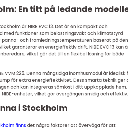
olm: En titt på ledande modell
Stockholm är NIBE EVC 13. Det är en kompakt och
d med funktioner som belastningsvakt och klimatstyrd
ar panna- och framledningstemperaturen baserat på den
lket garanterar en energieffektiv drift. NIBE EVC 13 kan 
edare, vilket gör det till en flexibel lösning för både
IBE VVM 225. Denna mångsidiga inomhusmodul är idealisk 
p för extra energieffektivitet. Dess smarta teknik ger 
ingen och kan integreras sömlöst i ditt uppkopplade hem.
 NIBE-enheter, vilket gör övergången smidig och effektiv.
panna i Stockholm
ckholm finns
det några faktorer att överväga för att