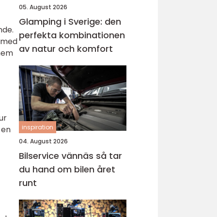
05. August 2026
Glamping i Sverige: den
nde.
perfekta kombinationen
t med
av natur och komfort
 hem
ur
inspiration
 en
04. August 2026
Bilservice vännäs så tar
du hand om bilen året
runt