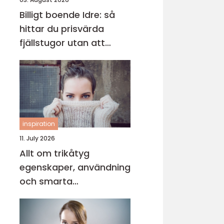
Billigt boende Idre: så
hittar du prisvärda
fjällstugor utan att
kompromissa på
upplevelsen
inspiration
11. July 2026
Allt om trikåtyg
egenskaper, användning
och smarta
sömnadstips