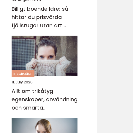
Billigt boende Idre: så
hittar du prisvärda
fjällstugor utan att
kompromissa på
upplevelsen
inspiration
11. July 2026
Allt om trikåtyg
egenskaper, användning
och smarta
sömnadstips