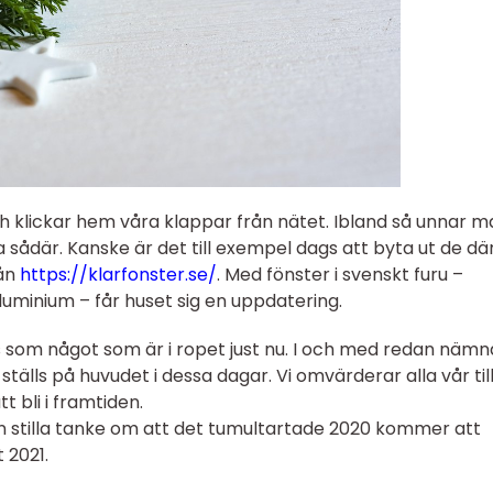
ch klickar hem våra klappar från nätet. Ibland så unnar 
ra sådär. Kanske är det till exempel dags att byta ut de dä
rån
https://klarfonster.se/
. Med fönster i svenskt furu –
luminium – får huset sig en uppdatering.
 som något som är i ropet just nu. I och med redan näm
tälls på huvudet i dessa dagar. Vi omvärderar alla vår til
 bli i framtiden.
en stilla tanke om att det tumultartade 2020 kommer att
 2021.