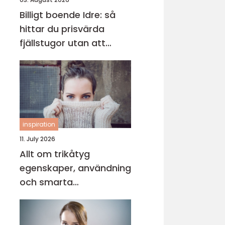
Billigt boende Idre: så
hittar du prisvärda
fjällstugor utan att
kompromissa på
upplevelsen
inspiration
11. July 2026
Allt om trikåtyg
egenskaper, användning
och smarta
sömnadstips