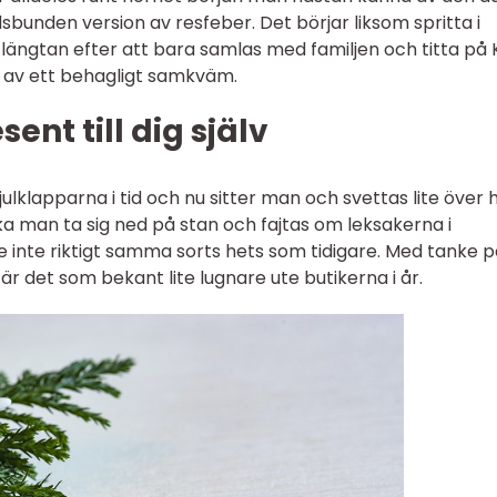
dsbunden version av resfeber. Det börjar liksom spritta i
ängtan efter att bara samlas med familjen och titta på 
a av ett behagligt samkväm.
ent till dig själv
julklapparna i tid och nu sitter man och svettas lite över 
ka man ta sig ned på stan och fajtas om leksakerna i
nske inte riktigt samma sorts hets som tidigare. Med tanke 
å är det som bekant lite lugnare ute butikerna i år.