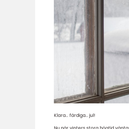
Klara… färdiga… jul!
Nu när vinters stora högtid vänt