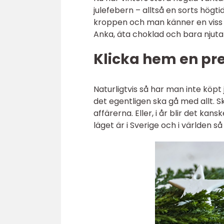
julefebern – alltså en sorts högti
kroppen och man känner en viss l
Anka, äta choklad och bara njut
Klicka hem en pres
Naturligtvis så har man inte köpt 
det egentligen ska gå med allt. S
affärerna. Eller, i år blir det ka
läget är i Sverige och i världen s