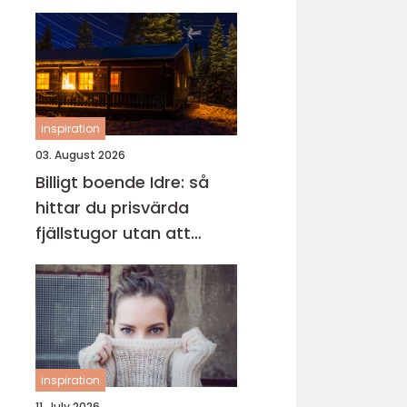
inspiration
03. August 2026
Billigt boende Idre: så
hittar du prisvärda
fjällstugor utan att
kompromissa på
upplevelsen
inspiration
11. July 2026