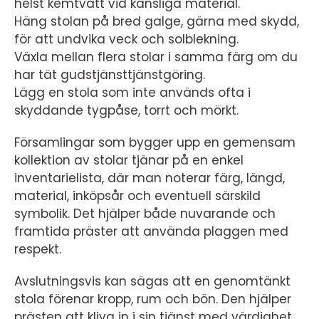
helst kemtvätt vid känsliga material.
Häng stolan på bred galge, gärna med skydd,
för att undvika veck och solblekning.
Växla mellan flera stolar i samma färg om du
har tät gudstjänsttjänstgöring.
Lägg en stola som inte används ofta i
skyddande tygpåse, torrt och mörkt.
Församlingar som bygger upp en gemensam
kollektion av stolar tjänar på en enkel
inventarielista, där man noterar färg, längd,
material, inköpsår och eventuell särskild
symbolik. Det hjälper både nuvarande och
framtida präster att använda plaggen med
respekt.
Avslutningsvis kan sägas att en genomtänkt
stola förenar kropp, rum och bön. Den hjälper
prästen att kliva in i sin tjänst med värdighet