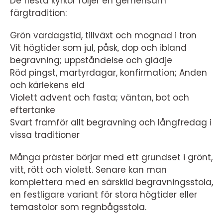
De flesta kyrkor följer en gemensam
färgtradition:
Grön vardagstid, tillväxt och mognad i tron
Vit högtider som jul, påsk, dop och ibland
begravning; uppståndelse och glädje
Röd pingst, martyrdagar, konfirmation; Anden
och kärlekens eld
Violett advent och fasta; väntan, bot och
eftertanke
Svart framför allt begravning och långfredag i
vissa traditioner
Många präster börjar med ett grundset i grönt,
vitt, rött och violett. Senare kan man
komplettera med en särskild begravningsstola,
en festligare variant för stora högtider eller
temastolor som regnbågsstola.