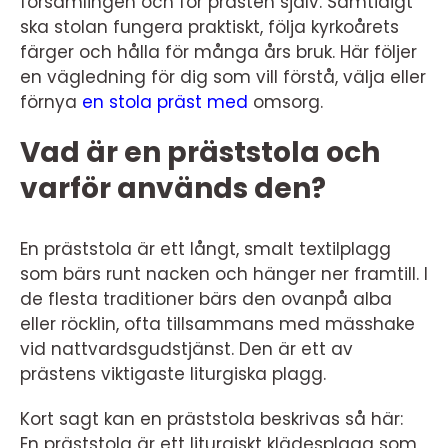
församlingen och för prästen själv. Samtidigt
ska stolan fungera praktiskt, följa kyrkoårets
färger och hålla för många års bruk. Här följer
en vägledning för dig som vill förstå, välja eller
förnya
en stola präst med
omsorg.
Vad är en präststola och
varför används den?
En präststola är ett långt, smalt textilplagg
som bärs runt nacken och hänger ner framtill. I
de flesta traditioner bärs den ovanpå alba
eller röcklin, ofta tillsammans med mässhake
vid nattvardsgudstjänst. Den är ett av
prästens viktigaste liturgiska plagg.
Kort sagt kan en präststola beskrivas så här:
En präststola är ett liturgiskt klädesplagg som