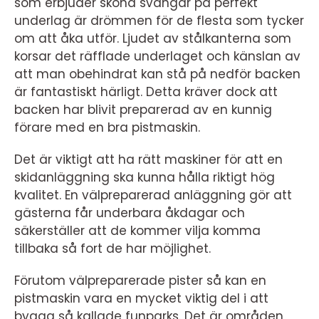
som erbjuder sköna svängar på perfekt
underlag är drömmen för de flesta som tycker
om att åka utför. Ljudet av stålkanterna som
korsar det räfflade underlaget och känslan av
att man obehindrat kan stå på nedför backen
är fantastiskt härligt. Detta kräver dock att
backen har blivit preparerad av en kunnig
förare med en bra pistmaskin.
Det är viktigt att ha rätt maskiner för att en
skidanläggning ska kunna hålla riktigt hög
kvalitet. En välpreparerad anläggning gör att
gästerna får underbara åkdagar och
säkerställer att de kommer vilja komma
tillbaka så fort de har möjlighet.
Förutom välpreparerade pister så kan en
pistmaskin vara en mycket viktig del i att
bygga så kallade funparks. Det är områden