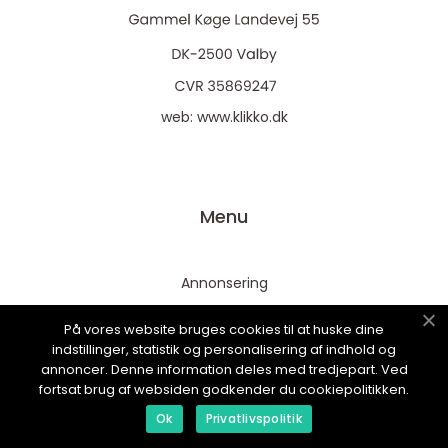
web:
www.klikko.dk
Menu
Annonsering
Om oss
På vores website bruges cookies til at huske dine
Cookies
indstillinger, statistik og personalisering af indhold og
annoncer. Denne information deles med tredjepart. Ved
Kontakta oss
fortsat brug af websiden godkender du cookiepolitikken.
Sitemap
Ok
Privatlivspolitik