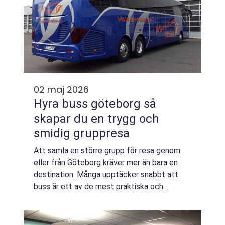
02 maj 2026
Hyra buss göteborg så
skapar du en trygg och
smidig gruppresa
Att samla en större grupp för resa genom
eller från Göteborg kräver mer än bara en
destination. Många upptäcker snabbt att
buss är ett av de mest praktiska och
hållbara sätten att resa tillsammans. När
någon vill hyra buss Göteborg handlar frågan
oft...