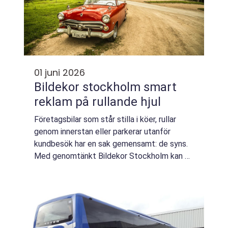
01 juni 2026
Bildekor stockholm smart
reklam på rullande hjul
Företagsbilar som står stilla i köer, rullar
genom innerstan eller parkerar utanför
kundbesök har en sak gemensamt: de syns.
Med genomtänkt Bildekor Stockholm kan en
vanlig servicebil förvandlas till en tydlig,
igenkännbar annonsyta som arbetar dygne...