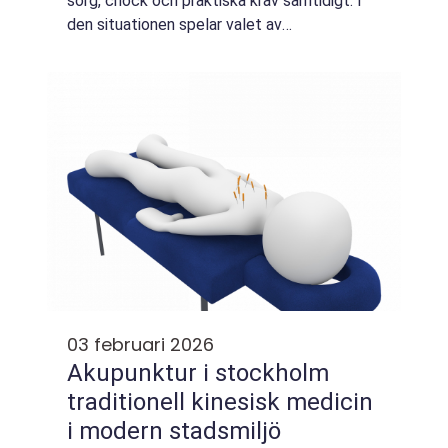
sorg, chock och praktiska krav samtidigt. I
den situationen spelar valet av
begravningsbyrå en avgörande roll. En
begravningsbyrå i Linköping ger inte bara
hjälp med alla...
03 februari 2026
Akupunktur i stockholm
traditionell kinesisk medicin
i modern stadsmiljö