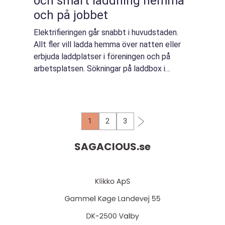
och smart laddning hemma
och på jobbet
Elektrifieringen går snabbt i huvudstaden.
Allt fler vill ladda hemma över natten eller
erbjuda laddplatser i föreningen och på
arbetsplatsen. Sökningar på laddbox i
Stockholm har skjutit i höjden, och med rä...
1
2
3
SAGACIOUS.
se