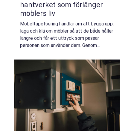
hantverket som förlänger
möblers liv
Möbeltapetsering handlar om att bygga upp,
laga och klä om möbler så att de både håller
längre och får ett uttryck som passar
personen som använder dem. Genom
professionell omklädsel blir en sliten fåtölj,
ärvd stol eller älskad soffa ofta bättre än ...