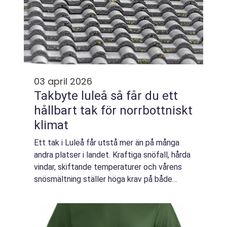
03 april 2026
Takbyte luleå så får du ett
hållbart tak för norrbottniskt
klimat
Ett tak i Luleå får utstå mer än på många
andra platser i landet. Kraftiga snöfall, hårda
vindar, skiftande temperaturer och vårens
snösmältning ställer höga krav på både
material och utförande. När taket börjar bli
slitet handlar ett takbyte Luleå i...