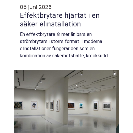
05 juni 2026
Effektbrytare hjärtat i en
säker elinstallation
En effektbrytare är mer än bara en
strömbrytare i större format. I moderna
elinstallationer fungerar den som en
kombination av säkerhetsbälte, krockkudde
och nödbroms. När strömmar ökar
okontrollerat, kablar blir överbelastade eller
en kortslutning u...