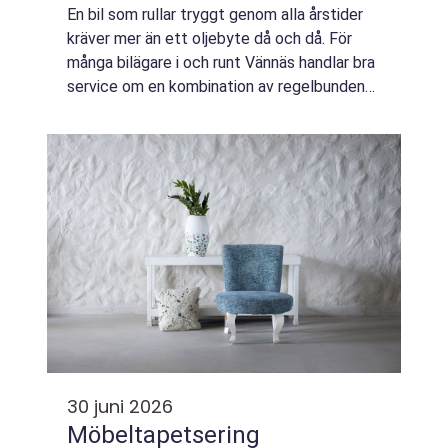
En bil som rullar tryggt genom alla årstider
kräver mer än ett oljebyte då och då. För
många bilägare i och runt Vännäs handlar bra
service om en kombination av regelbunden
genomgång, noggrann tvätt och ett skydd
som gör bilen lättare att sköta på si...
30 juni 2026
Möbeltapetsering