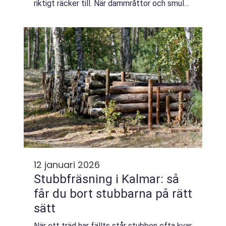
riktigt räcker till. När dammråttor och smulor
tar över blir hemmet snabbt en källa till
irritation i stället för vila. Samtidi...
12 januari 2026
Stubbfräsning i Kalmar: så
får du bort stubbarna på rätt
sätt
När ett träd har fällts står stubben ofta kvar