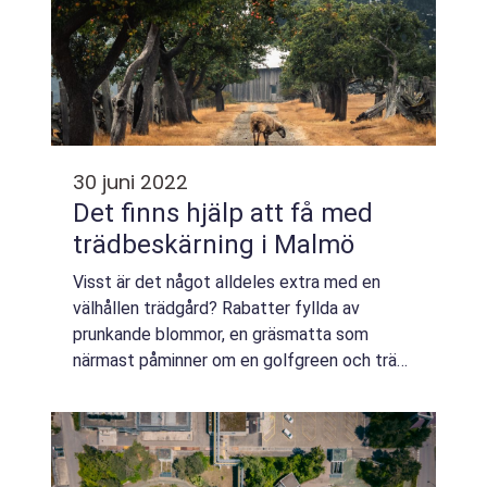
30 juni 2022
Det finns hjälp att få med
trädbeskärning i Malmö
Visst är det något alldeles extra med en
välhållen trädgård? Rabatter fyllda av
prunkande blommor, en gräsmatta som
närmast påminner om en golfgreen och träd
beskurna till perfektion. Det sistnämnda kan
vara svårt att få till på egen hand. Att
beskär...