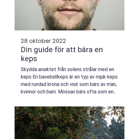
28 oktober 2022
Din guide för att bära en
keps
Skydda ansiktet från solens strålar med en
keps En baseballkeps är en typ av mjuk keps
med rundad krona och visir som bärs av män,
kvinnor och barn. Mössan bärs ofta som en
modeaccessoar och som skydd mot solen.
Baseballkepsar är i allmänhet tillverk...