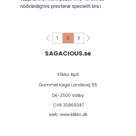
nödvändigtvis presterar speciellt bra i
sporten, utan för att de helt enkelt &a...
1
2
3
SAGACIOUS.
se
web:
www.klikko.dk