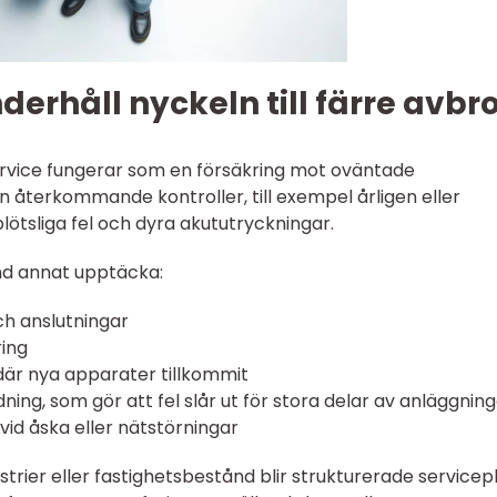
rhåll nyckeln till färre avbro
rvice fungerar som en försäkring mot oväntade
n återkommande kontroller, till exempel årligen eller
plötsliga fel och dyra akututryckningar.
nd annat upptäcka:
ch anslutningar
ring
där nya apparater tillkommit
edning, som gör att fel slår ut för stora delar av anläggnin
vid åska eller nätstörningar
trier eller fastighetsbestånd blir strukturerade servicep