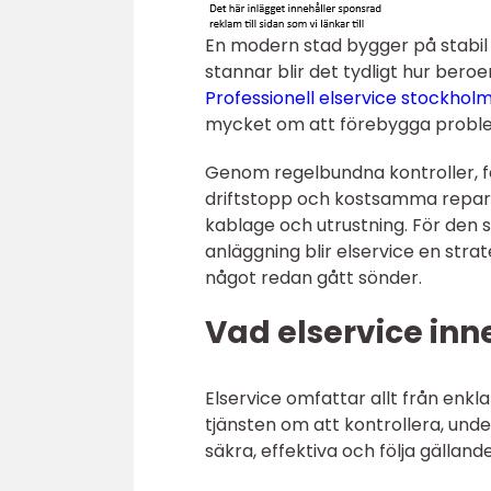
En modern stad bygger på stabil e
stannar blir det tydligt hur ber
Professionell elservice stockhol
mycket om att förebygga proble
Genom regelbundna kontroller, fe
driftstopp och kostsamma reparat
kablage och utrustning. För den so
anläggning blir elservice en stra
något redan gått sönder.
Vad elservice inn
Elservice omfattar allt från enkla
tjänsten om att kontrollera, und
säkra, effektiva och följa gällande