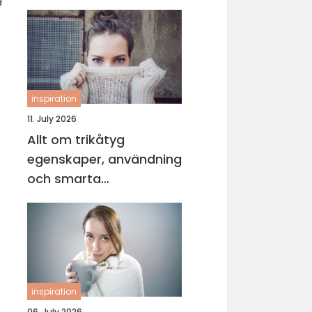
kompromissa på
upplevelsen
inspiration
11. July 2026
Allt om trikåtyg
egenskaper, användning
och smarta
sömnadstips
inspiration
06. July 2026