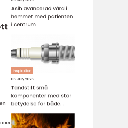
Asih avancerad vård i
hemmet med patienten
i centrum
tt
inspiration
06. July 2026
Tändstift små
komponenter med stor
gen
betydelse för både
motor och miljö
laner