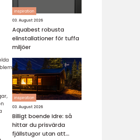
inspiration
03. August 2026
Aquabest robusta
elinstallationer för tuffa
miljöer
olda
oblem
ar,
inspiration
on
03. August 2026
a
Billigt boende Idre: så
hittar du prisvärda
fjällstugor utan att
g