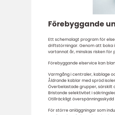
Förebyggande unde
Ett schemalagt program för else
driftstörningar. Genom att boka i
vartannat år, minskas risken för 
Förebyggande elservice kan bla
Varmgång i centraler, kablage o
Åldrande kablar med spröd isole
Överbelastade grupper, särskilt 
Bristande selektivitet i säkringsl
Otillräckligt överspänningsskydd 
För större anläggningar som indus