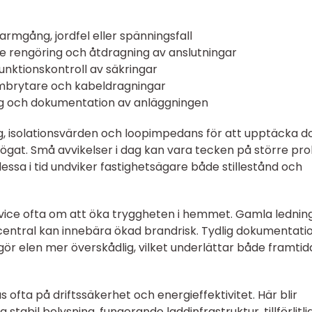
varmgång, jordfel eller spänningsfall
e rengöring och åtdragning av anslutningar
unktionskontroll av säkringar
römbrytare och kabeldragningar
g och dokumentation av anläggningen
g, isolationsvärden och loopimpedans för att upptäcka d
 ögat. Små avvikelser i dag kan vara tecken på större pr
ssa i tid undviker fastighetsägare både stillestånd och
vice ofta om att öka tryggheten i hemmet. Gamla ledning
central kan innebära ökad brandrisk. Tydlig dokumentati
r elen mer överskådlig, vilket underlättar både framtid
s ofta på driftssäkerhet och energieffektivitet. Här blir
 stabil belysning, fungerande laddinfrastruktur, tillförlitli