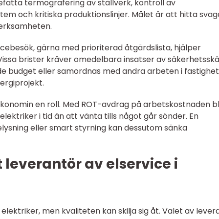
fatta termografering av ställverk, kontroll av
em och kritiska produktionslinjer. Målet är att hitta svag
verksamheten.
vicebesök, gärna med prioriterad åtgärdslista, hjälper
 Vissa brister kräver omedelbara insatser av säkerhetsskä
e budget eller samordnas med andra arbeten i fastighet
ergiprojekt.
ekonomin en roll. Med ROT-avdrag på arbetskostnaden bl
elektriker i tid än att vänta tills något går sönder. En
lysning eller smart styrning kan dessutom sänka
 leverantör av elservice i
lektriker, men kvaliteten kan skilja sig åt. Valet av lever