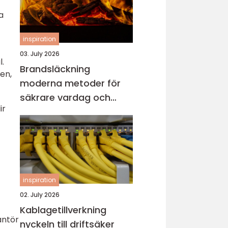
a
inspiration
03. July 2026
l.
Brandsläckning
en,
moderna metoder för
säkrare vardag och
ir
verksamhet
inspiration
02. July 2026
Kablagetillverkning
antör
nyckeln till driftsäker