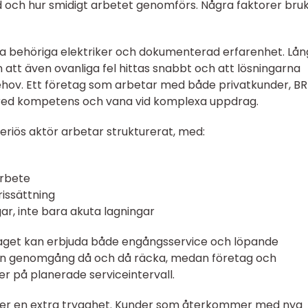
 och hur smidigt arbetet genomförs. Några faktorer bru
ha behöriga elektriker och dokumenterad erfarenhet. Lån
tt även ovanliga fel hittas snabbt och att lösningarna
hov. Ett företag som arbetar med både privatkunder, BRF
 bred kompetens och vana vid komplexa uppdrag.
eriös aktör arbetar strukturerat, med:
arbete
rissättning
gar, inte bara akuta lagningar
taget kan erbjuda både engångsservice och löpande
an en genomgång då och då räcka, medan företag och
er på planerade serviceintervall.
r en extra trygghet. Kunder som återkommer med nya