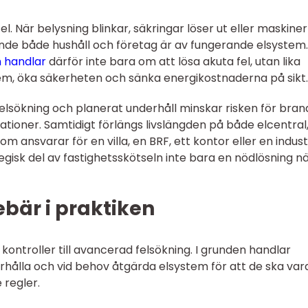
l. När belysning blinkar, säkringar löser ut eller maskiner
oende både hushåll och företag är av fungerande elsystem.
m handlar
därför inte bara om att lösa akuta fel, utan lika
m, öka säkerheten och sänka energikostnaderna på sikt.
lsökning och planerat underhåll minskar risken för bran
ioner. Samtidigt förlängs livslängden på både elcentral
m ansvarar för en villa, en BRF, ett kontor eller en industr
tegisk del av fastighetsskötseln inte bara en nödlösning n
ebär i praktiken
 kontroller till avancerad felsökning. I grunden handlar
erhålla och vid behov åtgärda elsystem för att de ska var
 regler.