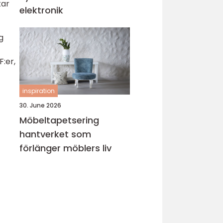
kar
elektronik
g
:er,
inspiration
30. June 2026
Möbeltapetsering
hantverket som
förlänger möblers liv