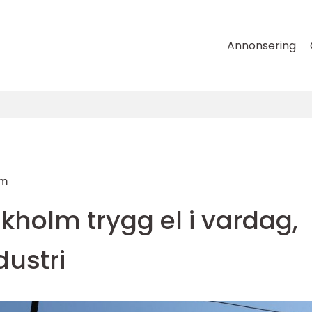
Annonsering
lm
ckholm trygg el i vardag,
dustri