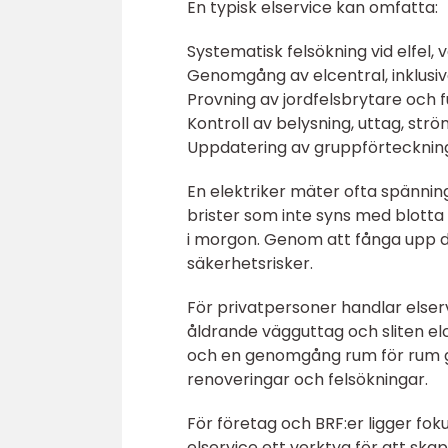
En typisk elservice kan omfatta:
Systematisk felsökning vid elfel, 
Genomgång av elcentral, inklusiv
Provning av jordfelsbrytare och f
Kontroll av belysning, uttag, st
Uppdatering av gruppförtecknin
En elektriker mäter ofta spännin
brister som inte syns med blotta
i morgon. Genom att fånga upp de
säkerhetsrisker.
För privatpersoner handlar elser
åldrande vägguttag och sliten el
och en genomgång rum för rum gö
renoveringar och felsökningar.
För företag och BRF:er ligger foku
elservice ett verktyg för att skapa