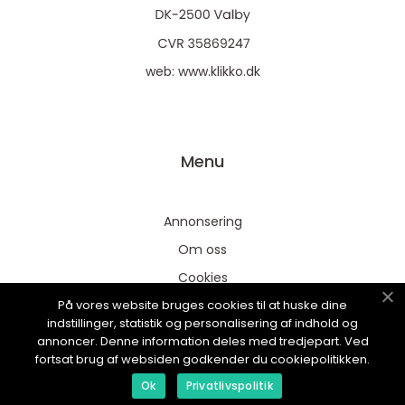
web:
www.klikko.dk
Menu
Annonsering
Om oss
Cookies
På vores website bruges cookies til at huske dine
Kontakta oss
indstillinger, statistik og personalisering af indhold og
Sitemap
annoncer. Denne information deles med tredjepart. Ved
fortsat brug af websiden godkender du cookiepolitikken.
Ok
Privatlivspolitik